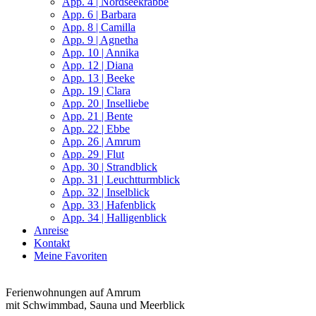
App. 4 | Nordseekrabbe
App. 6 | Barbara
App. 8 | Camilla
App. 9 | Agnetha
App. 10 | Annika
App. 12 | Diana
App. 13 | Beeke
App. 19 | Clara
App. 20 | Inselliebe
App. 21 | Bente
App. 22 | Ebbe
App. 26 | Amrum
App. 29 | Flut
App. 30 | Strandblick
App. 31 | Leuchtturmblick
App. 32 | Inselblick
App. 33 | Hafenblick
App. 34 | Halligenblick
Anreise
Kontakt
Meine Favoriten
Ferienwohnungen auf Amrum
mit Schwimmbad, Sauna und Meerblick