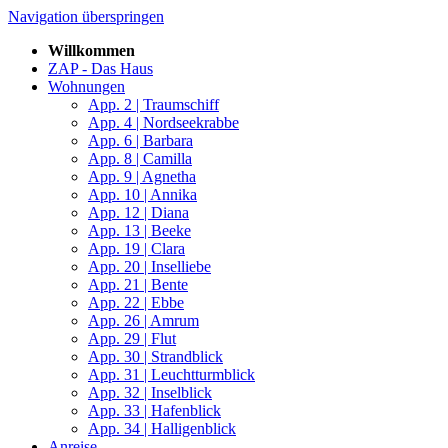
Navigation überspringen
Willkommen
ZAP - Das Haus
Wohnungen
App. 2 | Traumschiff
App. 4 | Nordseekrabbe
App. 6 | Barbara
App. 8 | Camilla
App. 9 | Agnetha
App. 10 | Annika
App. 12 | Diana
App. 13 | Beeke
App. 19 | Clara
App. 20 | Inselliebe
App. 21 | Bente
App. 22 | Ebbe
App. 26 | Amrum
App. 29 | Flut
App. 30 | Strandblick
App. 31 | Leuchtturmblick
App. 32 | Inselblick
App. 33 | Hafenblick
App. 34 | Halligenblick
Anreise