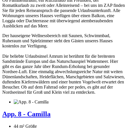
Ob Familienurlaub, ein Kurzurlaub mit Freunden, der
Romatikurlaub zu zweit oder Alleinreisend – bei uns im ZAP finden
Sie für jeden Reiseanspruch die passende Urlaubsunterkunft. Alle
Wohnungen unseres Hauses verfügen über einen Balkon, eine
Loggia oder Dachterrasse mit überwiegend atemberaubenden
Ausblicken auf das Meer.
Der hauseigene Wellnessbereich mit Saunen, Schwimmbad,
Ruheraum und Spielzimmer steht den Gästen unseres Hauses
kostenlos zur Verfügung.
Die beliebte Urlaubsinsel Amrum ist berühmt für die breitesten
Sandstrände Europas und das Naturschauspiel Wattenmeer. Hier
gibt es das ganze Jahr über Rundum-Erholung bei gesunder
Nordsee-Luft. Eine einmalig abwechslungsreiche Natur mit weiten
Dünenlandschaften, Heideflächen, Marschgebieten und Salzwiesen,
duftenden Kiefernwäldern und einer bunten Vogelwelt erwartet den
Besucher. Ob auf dem Fahrrad oder per pedes, es gibt auf der
Nordseeinsel für Groß und Klein viel zu entdecken.
App. 8 - Camilla
44 m²
Größe